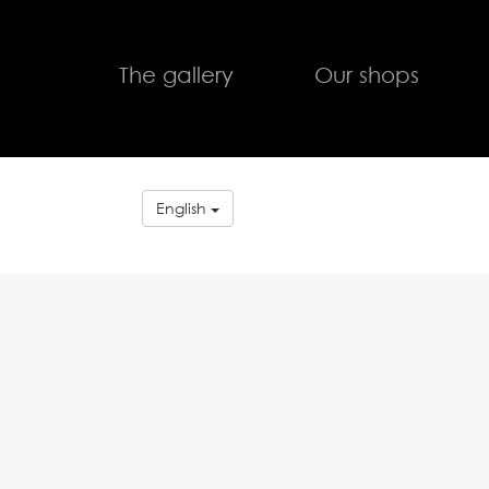
The gallery
Our shops
English