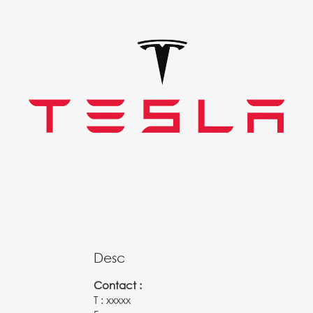
Desc
Contact :
T : xxxxx