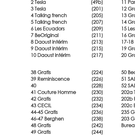
2 Tesla
(49b)
11 Pa
3 Tesla
(201)
12 Gra
4 Talking french
(205)
13 Gra
5 Talking french
(207)
14 Gra
6 Les Ecuadors
(209)
15 Le
7 BeOriginal
(211)
16 Gra
8 Daoust intérim
(213)
17-18 
9 Daoust intérim
(215)
19 Gra
10 Daoust intérim
(217)
20 Gra
38 Gratis
(224)
50 Bea
39 Reminiscence
(226)
51 S
40
(228)
52 S
41 Couture Homme
(230)
202a 
42 Gratis
(232)
202b 
43 CECIL
(234)
202c 
44-45 Gratis
(236)
235 G
46-47 Berghen
(238)
203 G
48 Gratis
(242)
Burea
49 Gratis
(244)