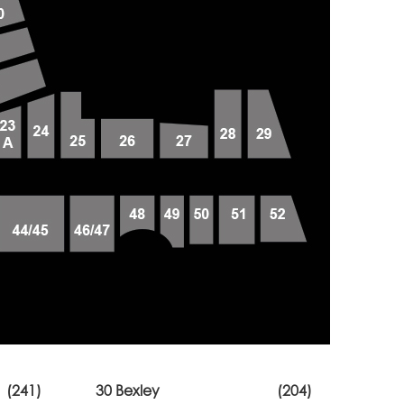
(241)
30 Bexley
(204)