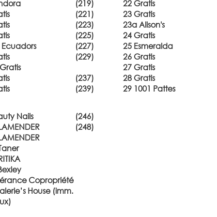
ndora
(219)
22 Gratis
tis
(221)
23 Gratis
tis
(223)
23a Alison's
tis
(225)
24 Gratis
s Ecuadors
(227)
25 Esmeralda
tis
(229)
26 Gratis
Gratis
27 Gratis
tis
(237)
28 Gratis
tis
(239)
29 1001 Pattes
uty Nails
(246)
ALAMENDER
(248)
ALAMENDER
Taner
RITIKA
Bexley
érance Copropriété
alerie’s House (imm.
ux)