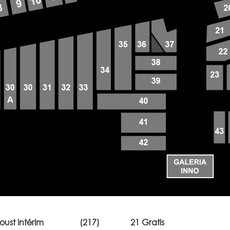
oust intérim
(217)
21 Gratis