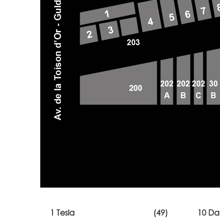
1 Tesla
(49)
10 Da