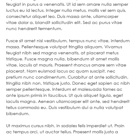
feugiat in purus a venenatis. Ut id sem ornare nulla semper
luctus eu id lectus. Integer nulla metus, mollis vel sem quis,
consectetur aliquet leo. Duis massa ante, ullamcorper
vitae dolor a, blandit sollicitudin elit. Sed ac purus vitae
nunc hendrerit fermentum.
Fusce sit amet nisl vestibulum, tempus nunc vitae, interdum
massa. Pellentesque volutpat fringilla aliquam. Vivamus
feugiat nibh sed magna venenatis, at placerat metus
tristique. Fusce magna nulla, bibendum sit amet mollis
vitae, iaculis at mauris. Praesent rhoncus ornare sem vitae
placerat. Nam euismod lacus ac quam suscipit, nec
pretium nunc condimentum. Curabitur at ante sollicitudin,
fringilla nibh non, tristique justo. Donec eget sapien ac nibh
semper pellentesque. Interdum et malesuada fames ac
ante ipsum primis in faucibus. Ut quis aliquet ligula, eget
iaculis magna. Aenean ullamcorper elit ante, sed hendrerit
tellus commodo eu. Duis vestibulum dui a nulla volutpat
bibendum.
Ut maximus cursus nibh, in sodales felis imperdiet ut. Proin
ac tempus orci, ut auctor tellus. Praesent mollis justo a