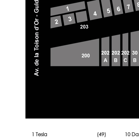
1 Tesla
(49)
10 Da