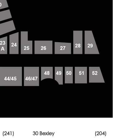
(241)
30 Bexley
(204)