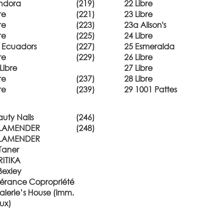
ndora
(219)
22 Libre
re
(221)
23 Libre
re
(223)
23a Alison's
re
(225)
24 Libre
s Ecuadors
(227)
25 Esmeralda
re
(229)
26 Libre
Libre
27 Libre
re
(237)
28 Libre
re
(239)
29 1001 Pattes
uty Nails
(246)
ALAMENDER
(248)
ALAMENDER
Taner
RITIKA
Bexley
érance Copropriété
alerie’s House (imm.
ux)