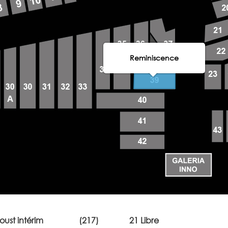
Reminiscence
oust intérim
(217)
21 Libre