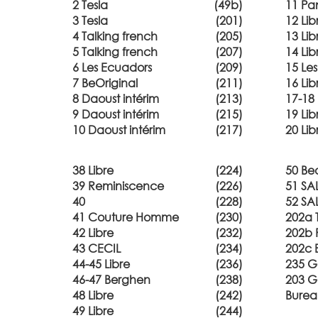
2 Tesla
(49b)
11 Pa
3 Tesla
(201)
12 Lib
4 Talking french
(205)
13 Lib
5 Talking french
(207)
14 Lib
6 Les Ecuadors
(209)
15 Le
7 BeOriginal
(211)
16 Lib
8 Daoust intérim
(213)
17-18 
9 Daoust intérim
(215)
19 Lib
10 Daoust intérim
(217)
20 Lib
38 Libre
(224)
50 Bea
39 Reminiscence
(226)
51 S
40
(228)
52 S
41 Couture Homme
(230)
202a 
42 Libre
(232)
202b 
43 CECIL
(234)
202c 
44-45 Libre
(236)
235 G
46-47 Berghen
(238)
203 G
48 Libre
(242)
Burea
49 Libre
(244)