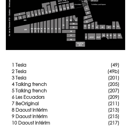
1 Tesla
(49)
2 Tesla
(49b)
3 Tesla
(201)
4 Talking french
(205)
5 Talking french
(207)
6 Les Ecuadors
(209)
7 BeOriginal
(211)
8 Daoust intérim
(213)
9 Daoust intérim
(215)
10 Daoust intérim
(217)